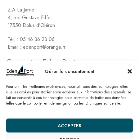
Z.A La Jarrie
4, rue Gustave Eiffel
17550 Dolus d’Oléron
Tél. : 05 46 36 23 06
Email : edenport@orange.fr
Contactez Eden Port
Comptabilité
Gérer le consentement
2, rue de Vert-Bois – La Gaconnière
17480 le Château d’Oléon
Pour offrir les meilleures expériences, nous utilisons des technologies telles
que les cookies pour stocker et/ou accéder aux informations des appareils. Le
fait de consentir à ces technologies nous permettra de traiter des données
Tél. : 05 46 47 78 16
telles que le comportement de navigation ou les ID uniques sur ce site.
Email : edenport@orange.fr
Nos catalogues
ACCEPTER