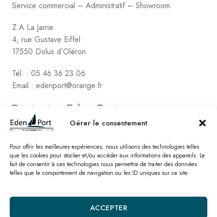
Service commercial – Administratif – Showroom
Z.A La Jarrie
4, rue Gustave Eiffel
17550 Dolus d’Oléron
Tél. : 05 46 36 23 06
Email : edenport@orange.fr
Contactez Eden Port
Comptabilité
Gérer le consentement
2, rue de Vert-Bois – La Gaconnière
17480 le Château d’Oléon
Pour offrir les meilleures expériences, nous utilisons des technologies telles
que les cookies pour stocker et/ou accéder aux informations des appareils. Le
fait de consentir à ces technologies nous permettra de traiter des données
Tél. : 05 46 47 78 16
telles que le comportement de navigation ou les ID uniques sur ce site.
Email : edenport@orange.fr
Nos catalogues
ACCEPTER