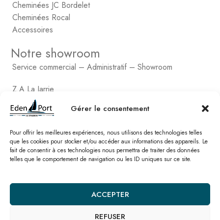
Cheminées JC Bordelet
Cheminées Rocal
Accessoires
Notre showroom
Service commercial – Administratif – Showroom
Z.A La Jarrie
4, rue Gustave Eiffel
Gérer le consentement
17550 Dolus d’Oléron
Pour offrir les meilleures expériences, nous utilisons des technologies telles
Tél. : 05 46 36 23 06
que les cookies pour stocker et/ou accéder aux informations des appareils. Le
Email : edenport@orange.fr
fait de consentir à ces technologies nous permettra de traiter des données
telles que le comportement de navigation ou les ID uniques sur ce site.
Contactez Eden Port
Comptabilité
ACCEPTER
2, rue de Vert-Bois – La Gaconnière
17480 le Château d’Oléon
REFUSER