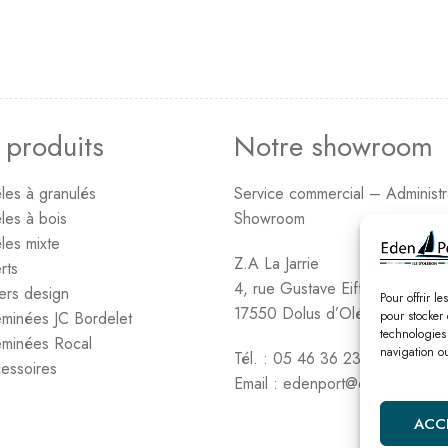
 produits
Notre showroom
les à granulés
Service commercial – Administr
les à bois
Showroom
les mixte
Z.A La Jarrie
rts
4, rue Gustave Eiffel
ers design
Pour offrir l
17550 Dolus d’Oléron
minées JC Bordelet
pour stocker 
technologies
minées Rocal
navigation ou
Tél. : 05 46 36 23 06
essoires
Email : edenport@orange.fr
ACC