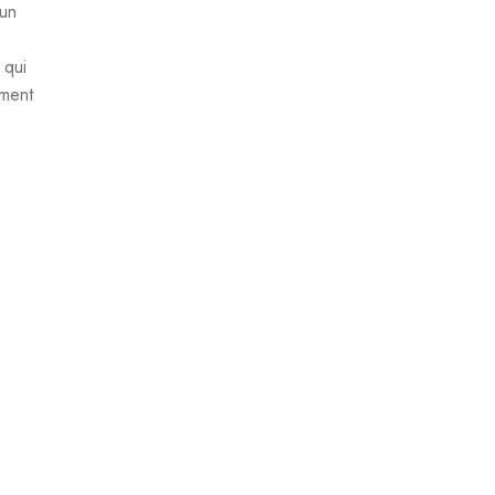
’un
 qui
ement