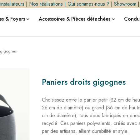
nstallateurs
|
Nos réalisations
|
Qui sommes-nous ?
|
Showroom
s & Foyers
Accessoires & Pièces détachées
Condui
s gigognes
Paniers droits gigognes
Choisissez entre le panier petit (32 cm de hau
26 cm de diamètre) ou grand (36 cm de haute
cm de diamètre), tous deux fabriqués en pne
recyclé. Ces paniers polyvalents, créés avec 
par des artisans, allient durabilité et style.