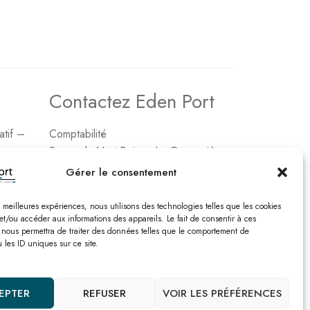
Contactez Eden Port
atif –
Comptabilité
2, rue de Vert-Bois – La Gaconnière
17480 le Château d’Oléon
Gérer le consentement
Tél. : 05 46 47 78 16
es meilleures expériences, nous utilisons des technologies telles que les cookies
Email : edenport@orange.fr
et/ou accéder aux informations des appareils. Le fait de consentir à ces
 nous permettra de traiter des données telles que le comportement de
 les ID uniques sur ce site.
Nos catalogues
EPTER
REFUSER
VOIR LES PRÉFÉRENCES