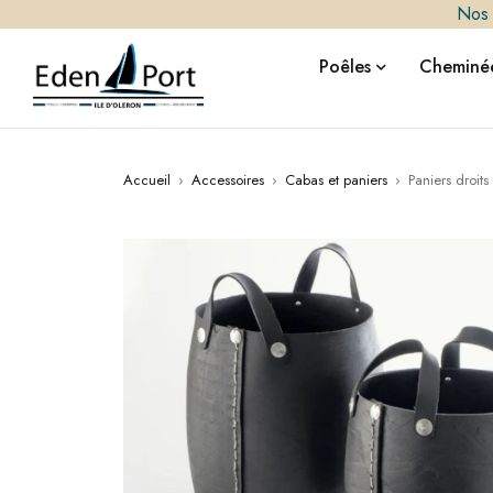
Nos i
Poêles
Cheminée
Accueil
›
Accessoires
›
Cabas et paniers
›
Paniers droit