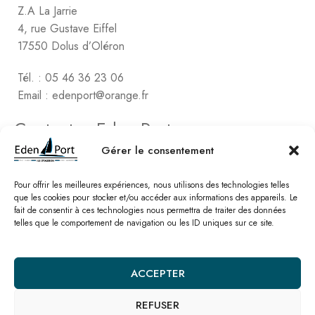
Z.A La Jarrie
4, rue Gustave Eiffel
17550 Dolus d’Oléron
Tél. : 05 46 36 23 06
Email : edenport@orange.fr
Contactez Eden Port
Comptabilité
Gérer le consentement
2, rue de Vert-Bois – La Gaconnière
17480 le Château d’Oléon
Pour offrir les meilleures expériences, nous utilisons des technologies telles
que les cookies pour stocker et/ou accéder aux informations des appareils. Le
fait de consentir à ces technologies nous permettra de traiter des données
Tél. : 05 46 47 78 16
telles que le comportement de navigation ou les ID uniques sur ce site.
Email : edenport@orange.fr
Nos catalogues
ACCEPTER
REFUSER