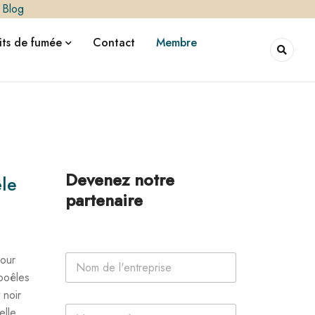
|
Blog
ts de fumée
Contact
Membre
Devenez notre
le
partenaire
n
N
our
o
o
m
poêles
m
N
 noir
d
o
P
e
elle