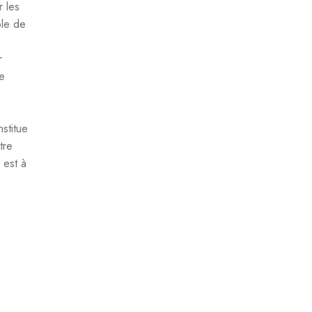
 les
ble de
r
le
stitue
tre
 est à