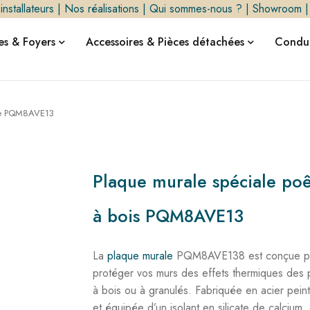
nstallateurs
|
Nos réalisations
|
Qui sommes-nous ?
|
Showroom
s & Foyers
Accessoires & Pièces détachées
Condui
le PQM8AVE13
Plaque murale spéciale poê
à bois PQM8AVE13
La
plaque murale
PQM8AVE138 est conçue p
protéger vos murs des effets thermiques des 
à bois ou à granulés. Fabriquée en acier peint
et équipée d’un isolant en silicate de calcium, 