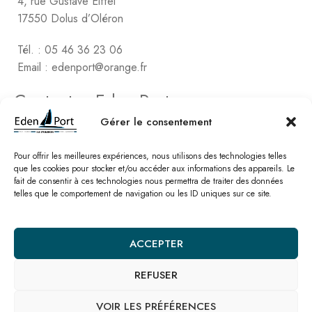
4, rue Gustave Eiffel
17550 Dolus d’Oléron
Tél. : 05 46 36 23 06
Email : edenport@orange.fr
Contactez Eden Port
Comptabilité
Gérer le consentement
2, rue de Vert-Bois – La Gaconnière
17480 le Château d’Oléon
Pour offrir les meilleures expériences, nous utilisons des technologies telles
que les cookies pour stocker et/ou accéder aux informations des appareils. Le
fait de consentir à ces technologies nous permettra de traiter des données
Tél. : 05 46 47 78 16
telles que le comportement de navigation ou les ID uniques sur ce site.
Email : edenport@orange.fr
Nos catalogues
ACCEPTER
REFUSER
© Eden Port – Site réalisé par l’
agence SEO Linkawa
Mentions légales
Politique de cookies
Plan de site
Nous contacter
VOIR LES PRÉFÉRENCES