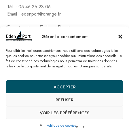
Tél. : 05 46 36 23 06
Email : edenport@orange.fr
Contactez Eden Port
Comptabilité
Gérer le consentement
2, rue de Vert-Bois – La Gaconnière
17480 le Château d’Oléon
Pour offrir les meilleures expériences, nous utilisons des technologies telles
que les cookies pour stocker et/ou accéder aux informations des appareils. Le
fait de consentir à ces technologies nous permettra de traiter des données
Tél. : 05 46 47 78 16
telles que le comportement de navigation ou les ID uniques sur ce site.
Email : edenport@orange.fr
Nos catalogues
ACCEPTER
REFUSER
© Eden Port – Site réalisé par l’
agence SEO Linkawa
Mentions légales
Politique de cookies
Plan de site
Nous contacter
VOIR LES PRÉFÉRENCES
Politique de cookies