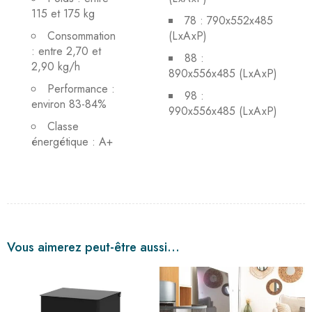
115 et 175 kg
78 : 790x552x485
Consommation
(LxAxP)
: entre 2,70 et
88 :
2,90 kg/h
890x556x485 (LxAxP)
Performance :
98 :
environ 83-84%
990x556x485 (LxAxP)
Classe
énergétique : A+
Vous aimerez peut-être aussi…