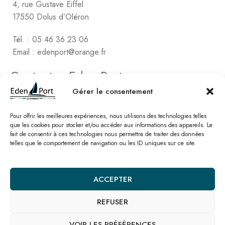
4, rue Gustave Eiffel
17550 Dolus d’Oléron
Tél. : 05 46 36 23 06
Email : edenport@orange.fr
Contactez Eden Port
Comptabilité
Gérer le consentement
2, rue de Vert-Bois – La Gaconnière
17480 le Château d’Oléon
Pour offrir les meilleures expériences, nous utilisons des technologies telles
que les cookies pour stocker et/ou accéder aux informations des appareils. Le
fait de consentir à ces technologies nous permettra de traiter des données
Tél. : 05 46 47 78 16
telles que le comportement de navigation ou les ID uniques sur ce site.
Email : edenport@orange.fr
Nos catalogues
ACCEPTER
REFUSER
© Eden Port – Site réalisé par l’
agence SEO Linkawa
Mentions légales
Politique de cookies
Plan de site
Nous contacter
VOIR LES PRÉFÉRENCES