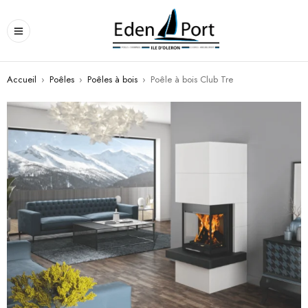
Accueil
›
Poêles
›
Poêles à bois
›
Poêle à bois Club Tre