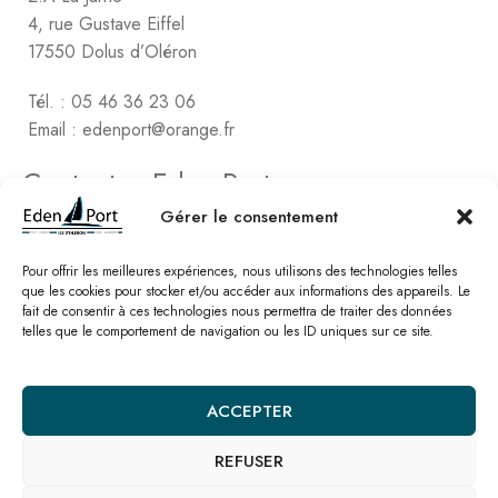
4, rue Gustave Eiffel
17550 Dolus d’Oléron
Tél. : 05 46 36 23 06
Email : edenport@orange.fr
Contactez Eden Port
Comptabilité
Gérer le consentement
2, rue de Vert-Bois – La Gaconnière
17480 le Château d’Oléon
Pour offrir les meilleures expériences, nous utilisons des technologies telles
que les cookies pour stocker et/ou accéder aux informations des appareils. Le
fait de consentir à ces technologies nous permettra de traiter des données
Tél. : 05 46 47 78 16
telles que le comportement de navigation ou les ID uniques sur ce site.
Email : edenport@orange.fr
Nos catalogues
ACCEPTER
REFUSER
© Eden Port – Site réalisé par l’
agence SEO Linkawa
Mentions légales
Politique de cookies
Plan de site
Nous contacter