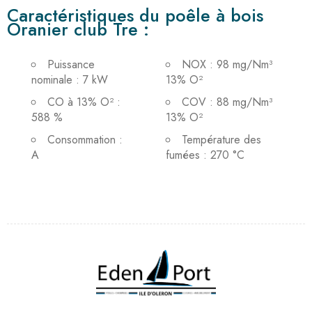
Caractéristiques du poêle à bois
Oranier club Tre :
Puissance
NOX : 98 mg/Nm³
nominale : 7 kW
13% O²
CO à 13% O² :
COV : 88 mg/Nm³
588 %
13% O²
Consommation :
Température des
A
fumées : 270 °C