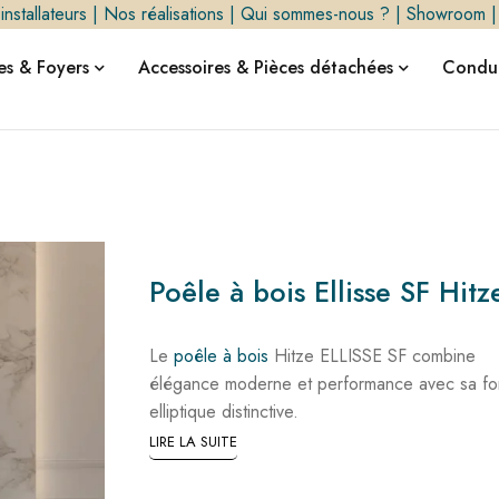
nstallateurs
|
Nos réalisations
|
Qui sommes-nous ?
|
Showroom
s & Foyers
Accessoires & Pièces détachées
Condui
Poêle à bois Ellisse SF Hitz
Le
poêle à bois
Hitze ELLISSE SF combine
élégance moderne et performance avec sa f
elliptique distinctive.
LIRE LA SUITE