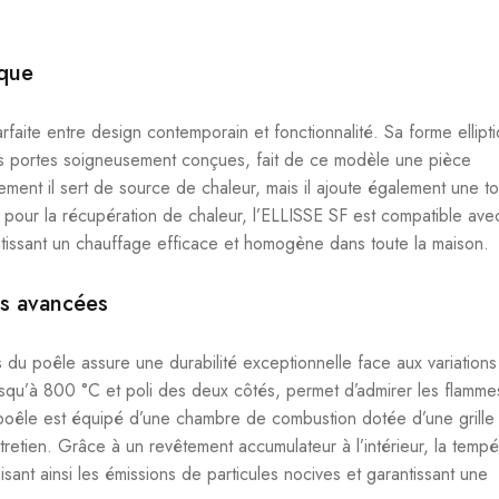
ique
faite entre design contemporain et fonctionnalité. Sa forme ellipt
des portes soigneusement conçues, fait de ce modèle une pièce
ement il sert de source de chaleur, mais il ajoute également une t
 pour la récupération de chaleur, l’ELLISSE SF est compatible ave
ntissant un chauffage efficace et homogène dans toute la maison.
ns avancées
u poêle assure une durabilité exceptionnelle face aux variations
usqu’à 800 °C et poli des deux côtés, permet d’admirer les flamme
e poêle est équipé d’une chambre de combustion dotée d’une grille
’entretien. Grâce à un revêtement accumulateur à l’intérieur, la temp
ant ainsi les émissions de particules nocives et garantissant une