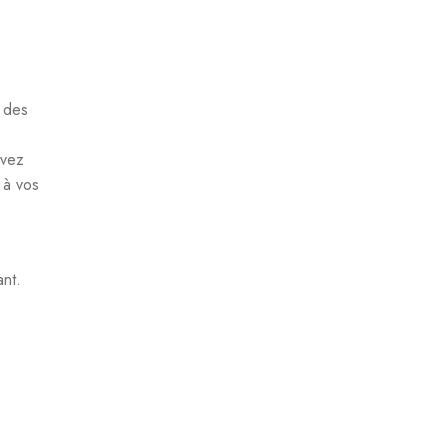
 des
uvez
 à vos
ant.