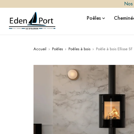
Nos i
Poêles
Cheminée
Accueil
›
Poêles
›
Poêles à bois
›
Poêle à bois Ellisse SF