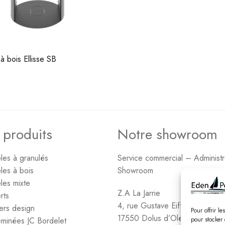
à bois Ellisse SB
 produits
Notre showroom
les à granulés
Service commercial – Administr
les à bois
Showroom
les mixte
Z.A La Jarrie
rts
4, rue Gustave Eiffel
ers design
Pour offrir l
17550 Dolus d’Oléron
minées JC Bordelet
pour stocker 