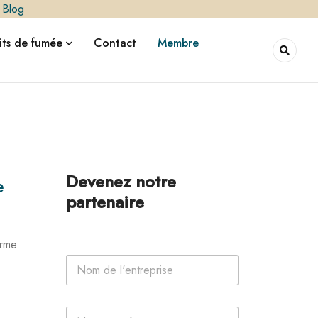
|
Blog
ts de fumée
Contact
Membre
Devenez notre
e
partenaire
orme
N
o
m
d
*
P
e
e