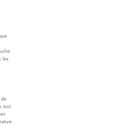
ique
ouche
c les
 de
s tout
 en
érature