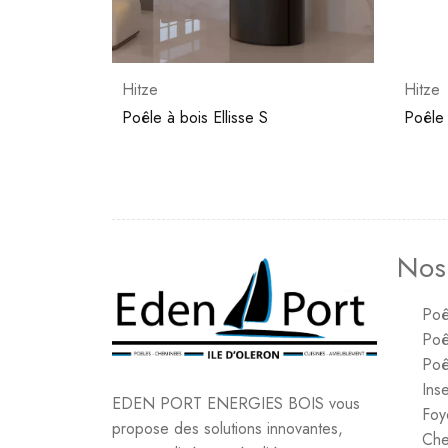
Hitze
Hitze
Poêle à bois Ellisse S
Poêle 
Nos
Poê
Poê
Poê
Inse
EDEN PORT ENERGIES BOIS vous
Foy
propose des solutions innovantes,
Che