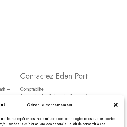
Contactez Eden Port
atif –
Comptabilité
2, rue de Vert-Bois – La Gaconnière
17480 le Château d’Oléon
Gérer le consentement
Tél. : 05 46 47 78 16
es meilleures expériences, nous utilisons des technologies telles que les cookies
Email : edenport@orange.fr
et/ou accéder aux informations des appareils. Le fait de consentir à ces