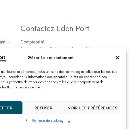
Contactez Eden Port
atif –
Comptabilité
2, rue de Vert-Bois – La Gaconnière
17480 le Château d’Oléon
Gérer le consentement
Tél. : 05 46 47 78 16
es meilleures expériences, nous utilisons des technologies telles que les cookies
Email : edenport@orange.fr
et/ou accéder aux informations des appareils. Le fait de consentir à ces
 nous permettra de traiter des données telles que le comportement de
 les ID uniques sur ce site.
Nos catalogues
EPTER
REFUSER
VOIR LES PRÉFÉRENCES
Politique de cookies