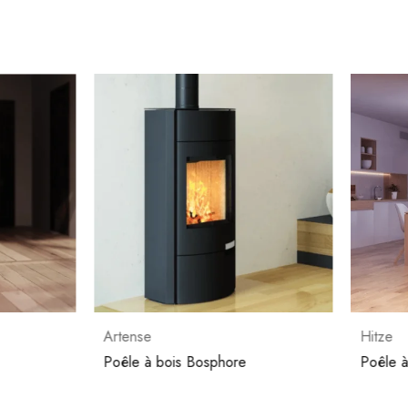
se
Hitze
 à bois Bosphore
Poêle à bois Lupo L