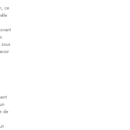
n, ce
oêle
novant
es
, sous
avoir
ment
 un
le de
un