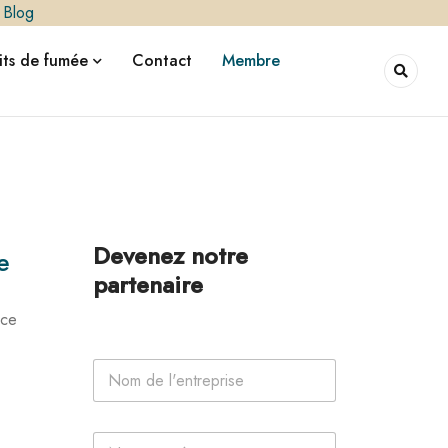
|
Blog
ts de fumée
Contact
Membre
Devenez notre
e
partenaire
nce
N
o
m
d
N
P
e
o