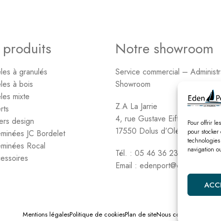
 produits
Notre showroom
les à granulés
Service commercial – Administr
les à bois
Showroom
les mixte
Z.A La Jarrie
rts
4, rue Gustave Eiffel
ers design
Pour offrir l
17550 Dolus d’Oléron
pour stocker 
minées JC Bordelet
technologies
minées Rocal
navigation ou
Tél. : 05 46 36 23 06
essoires
Email : edenport@orange.fr
ACC
Mentions légales
Politique de cookies
Plan de site
Nous contacter