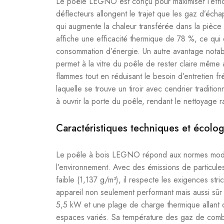
Le poêle LEGNO est conçu pour maximiser l’effic
déflecteurs allongent le trajet que les gaz d’éc
qui augmente la chaleur transférée dans la pièce
affiche une efficacité thermique de 78 %, ce qui e
consommation d’énergie. Un autre avantage nota
permet à la vitre du poêle de rester claire même a
flammes tout en réduisant le besoin d’entretien f
laquelle se trouve un tiroir avec cendrier traditio
à ouvrir la porte du poêle, rendant le nettoyage ra
Caractéristiques techniques et écolo
Le poêle à bois LEGNO répond aux normes moder
l’environnement. Avec des émissions de particul
faible (1,137 g/m³), il respecte les exigences s
appareil non seulement performant mais aussi sû
5,5 kW et une plage de charge thermique allant 
espaces variés. Sa température des gaz de combu