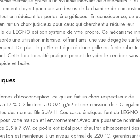
acité thermique grâce à un système innovant de déflecteurs. Ces
happement doivent parcourir au-dessus de la chambre de combustio
 tout en réduisant les pertes énergétiques. En conséquence, ce p
n fait un choix judicieux pour ceux qui cherchent à réduire leur
ble du LEGNO est son système de vitre propre. Ce mécanisme in
près une utilisation intensive, offrant ainsi une vue dégagée sur l
réquent. De plus, le poêle est équipé d’une grille en fonte robuste
nnel. Cette fonctionnalité pratique permet de vider le cendrier sans 
pide et facile.
giques
nes d’écoconception, ce qui en fait un choix respectueux de
es à 13 % O2 limitées à 0,035 g/m³ et une émission de CO égale
trictes des normes BlmSchV II. Ces caractéristiques font du LEGNO
r pour votre maison et l’environnement.Avec une puissance nomina
de 2,5 à 7 kW, ce poêle est idéal pour chauffer efficacement des
stion est maintenue à un niveau optimal de 220 °C, garantissant 