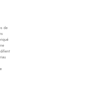
es de
ns
briqué
une
difient
riau
le