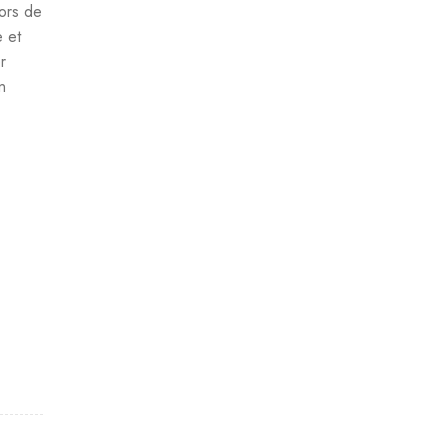
lors de
 et
r
n