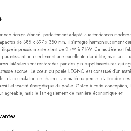
é
r son design élancé, parfaitement adapté aux tendances modern
ompactes de 385 x 897 x 350 mm, il s’intègre harmonieusement da
orifique impressionnante allant de 2 kW à 7 kW. Ce modèle est fa
garantissant non seulement une excellente durabilité, mais aussi 
rois latérales sont renforcées par des plis supplémentaires qui rigi
obustesse accrue. Le cœur du poêle LEGNO est constitué d’un maté
es d’accumulation de chaleur. Ce matériau permet d’atteindre des
nsi l’efficacité énergétique du poêle. Grâce à cette conception, 
r agréable, mais le fait également de manière économique et
ovantes