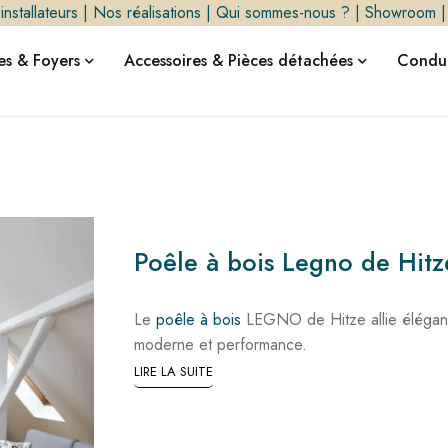
nstallateurs
|
Nos réalisations
|
Qui sommes-nous ?
|
Showroom
s & Foyers
Accessoires & Pièces détachées
Condui
Poêle à bois Legno de Hitz
Le
poêle à bois
LEGNO de Hitze allie éléga
moderne et performance.
LIRE LA SUITE