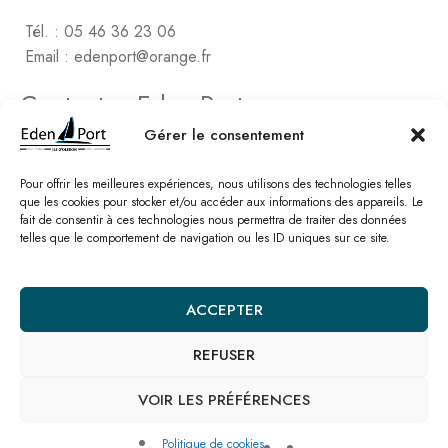
Tél. : 05 46 36 23 06
Email : edenport@orange.fr
Contactez Eden Port
Comptabilité
Gérer le consentement
2, rue de Vert-Bois – La Gaconnière
17480 le Château d’Oléon
Pour offrir les meilleures expériences, nous utilisons des technologies telles
que les cookies pour stocker et/ou accéder aux informations des appareils. Le
fait de consentir à ces technologies nous permettra de traiter des données
Tél. : 05 46 47 78 16
telles que le comportement de navigation ou les ID uniques sur ce site.
Email : edenport@orange.fr
Nos catalogues
ACCEPTER
REFUSER
© Eden Port – Site réalisé par l’
agence SEO Linkawa
Mentions légales
Politique de cookies
Plan de site
Nous contacter
VOIR LES PRÉFÉRENCES
Politique de cookies