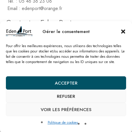
Tél. : 05 46 36 23 06
Email : edenport@orange.fr
Contactez Eden Port
Comptabilité
Gérer le consentement
2, rue de Vert-Bois – La Gaconnière
17480 le Château d’Oléon
Pour offrir les meilleures expériences, nous utilisons des technologies telles
que les cookies pour stocker et/ou accéder aux informations des appareils. Le
fait de consentir à ces technologies nous permettra de traiter des données
Tél. : 05 46 47 78 16
telles que le comportement de navigation ou les ID uniques sur ce site.
Email : edenport@orange.fr
Nos catalogues
ACCEPTER
REFUSER
© Eden Port – Site réalisé par l’
agence SEO Linkawa
Mentions légales
Politique de cookies
Plan de site
Nous contacter
VOIR LES PRÉFÉRENCES
Politique de cookies