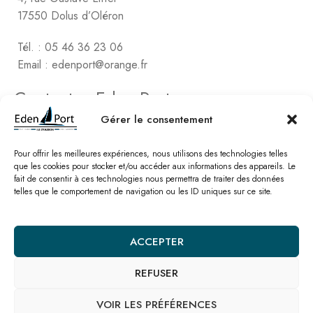
17550 Dolus d’Oléron
Tél. : 05 46 36 23 06
Email : edenport@orange.fr
Contactez Eden Port
Comptabilité
Gérer le consentement
2, rue de Vert-Bois – La Gaconnière
17480 le Château d’Oléon
Pour offrir les meilleures expériences, nous utilisons des technologies telles
que les cookies pour stocker et/ou accéder aux informations des appareils. Le
fait de consentir à ces technologies nous permettra de traiter des données
Tél. : 05 46 47 78 16
telles que le comportement de navigation ou les ID uniques sur ce site.
Email : edenport@orange.fr
Nos catalogues
ACCEPTER
REFUSER
© Eden Port – Site réalisé par l’
agence SEO Linkawa
Mentions légales
Politique de cookies
Plan de site
Nous contacter
VOIR LES PRÉFÉRENCES