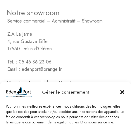
Notre showroom
Service commercial – Administratif – Showroom
Z.A La Jarrie
4, rue Gustave Eiffel
17550 Dolus d’Oléron
Tél. : 05 46 36 23 06
Email : edenport@orange.fr
Contactez Eden Port
Comptabilité
Gérer le consentement
2, rue de Vert-Bois – La Gaconnière
17480 le Château d’Oléon
Pour offrir les meilleures expériences, nous utilisons des technologies telles
que les cookies pour stocker et/ou accéder aux informations des appareils. Le
fait de consentir à ces technologies nous permettra de traiter des données
Tél. : 05 46 47 78 16
telles que le comportement de navigation ou les ID uniques sur ce site.
Email : edenport@orange.fr